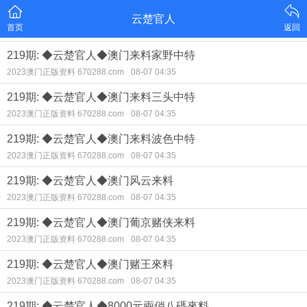
云楚官人
首页
返回
219期: ◆云楚官人◆澳门来料家野中特
2023澳门正版资料 670288.com
08-07 04:35
219期: ◆云楚官人◆澳门来料三头中特
2023澳门正版资料 670288.com
08-07 04:35
219期: ◆云楚官人◆澳门来料波色中特
2023澳门正版资料 670288.com
08-07 04:35
219期: ◆云楚官人◆澳门风云来料
2023澳门正版资料 670288.com
08-07 04:35
219期: ◆云楚官人◆澳门葡京赌侠来料
2023澳门正版资料 670288.com
08-07 04:35
219期: ◆云楚官人◆澳门赌王來料
2023澳门正版资料 670288.com
08-07 04:35
219期: ◆云楚官人◆8000元兩俏八碼來料