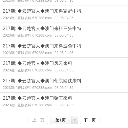
2023澳门正版资料 670288.com
08-06 04:35
217期: ◆云楚官人◆澳门来料家野中特
2023澳门正版资料 670288.com
08-05 04:35
217期: ◆云楚官人◆澳门来料三头中特
2023澳门正版资料 670288.com
08-05 04:35
217期: ◆云楚官人◆澳门来料波色中特
2023澳门正版资料 670288.com
08-05 04:35
217期: ◆云楚官人◆澳门风云来料
2023澳门正版资料 670288.com
08-05 04:35
217期: ◆云楚官人◆澳门葡京赌侠来料
2023澳门正版资料 670288.com
08-05 04:35
217期: ◆云楚官人◆澳门赌王來料
2023澳门正版资料 670288.com
08-05 04:35
上一页
第1页
下一页