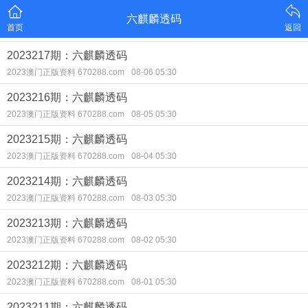
六麒麟透码
首页
返回
2023217期：六麒麟透码
2023澳门正版资料 670288.com
08-06 05:30
2023216期：六麒麟透码
2023澳门正版资料 670288.com
08-05 05:30
2023215期：六麒麟透码
2023澳门正版资料 670288.com
08-04 05:30
2023214期：六麒麟透码
2023澳门正版资料 670288.com
08-03 05:30
2023213期：六麒麟透码
2023澳门正版资料 670288.com
08-02 05:30
2023212期：六麒麟透码
2023澳门正版资料 670288.com
08-01 05:30
2023211期：六麒麟透码